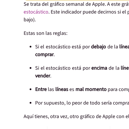
Se trata del gráfico semanal de Apple. A este g
estocástico
. Este indicador puede decirnos si el
bajo).
Estas son las reglas:
Si el estocástico está por
debajo
de la
líne
comprar
.
Si el estocástico está por
encima
de la
lín
vender
.
Entre
las
líneas
es
mal momento
para comp
Por supuesto, lo peor de todo sería compr
Aquí tienes, otra vez, otro gráfico de Apple con 