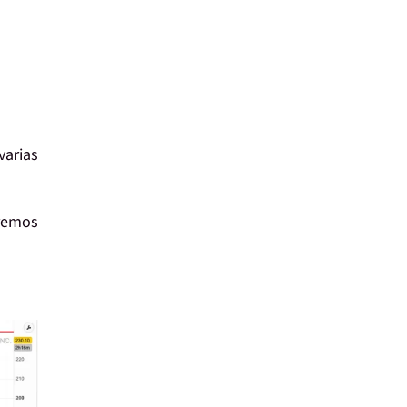
varias
remos