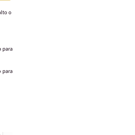
alto o
 para
 para