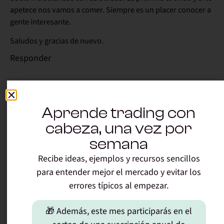
apetece nos vamos a comer. Siempre es un placer conocer a
gente interesante.
Saludos y gracias de nuevo.
Responder
06/02/2012 a las 11:13
Uxío Fraga
dice:
Aprende trading con
cabeza, una vez por
Estaré encantado (si la agenda no me ahoga, cosa que hace
con demasiada frecuencia, últimamente).
semana
Recibe ideas, ejemplos y recursos sencillos
¡Un saludo!
para entender mejor el mercado y evitar los
Responder
errores típicos al empezar.
🎁 Además, este mes participarás en el
18/08/2012 a las 19:55
Vimoe
dice: