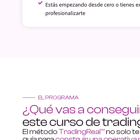
Estás empezando desde cero o tienes ex
profesionalizarte
EL PROGRAMA
¿Qué vas a consegui
este curso de tradi
El método
TradingReal™
no solo t
guía para
construir una operativa 