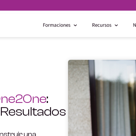
Formaciones
Recursos
N
ne2One
:
 Resultados
nstruir una