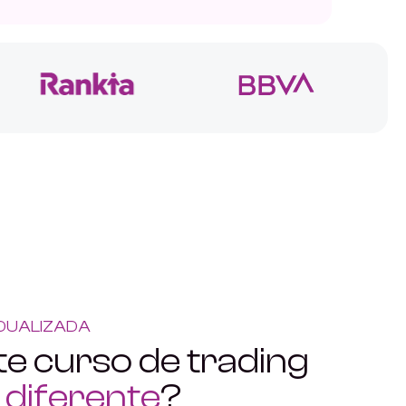
IDUALIZADA
te curso de trading
s
diferente
?