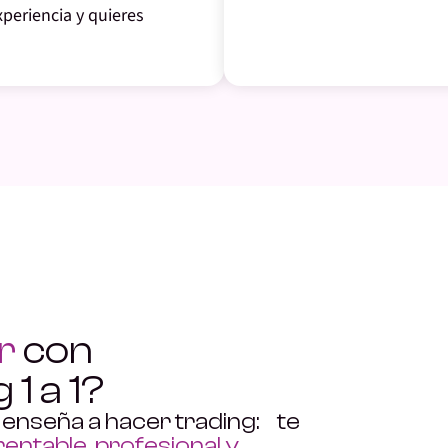
periencia y quieres
r
con
ng
1 a 1
?
e enseña a hacer trading: te
rentable, profesional y