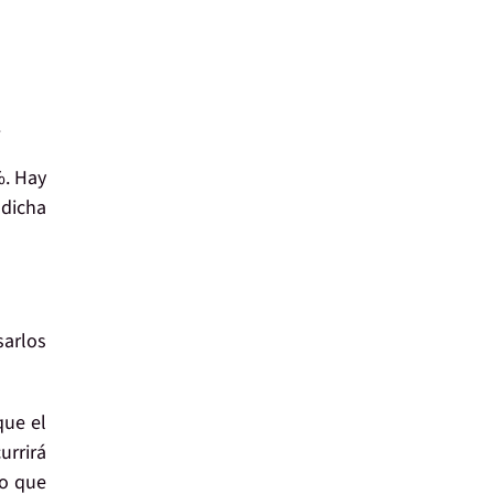
.
%. Hay
dicha
arlos
que el
urrirá
lo que