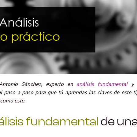
 Antonio Sánchez,
experto en
análisis fundamental
y 
al
paso a paso
para que tú aprendas las claves de este t
 como este.
álisis fundamental
de un