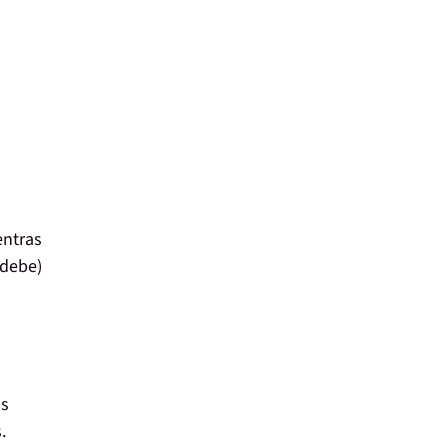
entras
 debe)
as
.