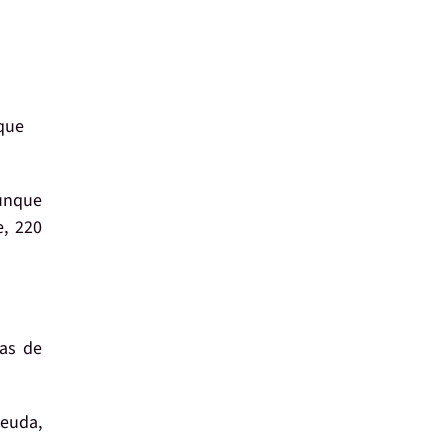
 que
aunque
e, 220
as de
deuda,