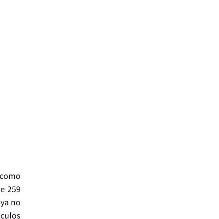
n como
de 259
 ya no
lculos