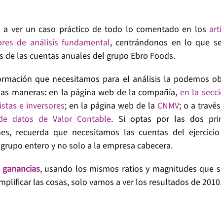
 a ver un
caso práctico
de todo lo comentado en los
art
ores de análisis fundamental
, centrándonos en lo que se
is de las
cuentas anuales
del grupo
Ebro Foods
.
ormación
que necesitamos para el análisis la podemos o
ias maneras: en la página
web de la compañía
,
en la secc
istas e inversores
; en la página web de la
CNMV
; o a través
de datos de Valor Contable
. Si optas por las dos pri
es, recuerda que necesitamos las cuentas del ejercici
l grupo entero y no solo a la empresa cabecera.
 ganancias
, usando los mismos ratios y magnitudes que 
implificar las cosas, solo vamos a ver los resultados de 2010