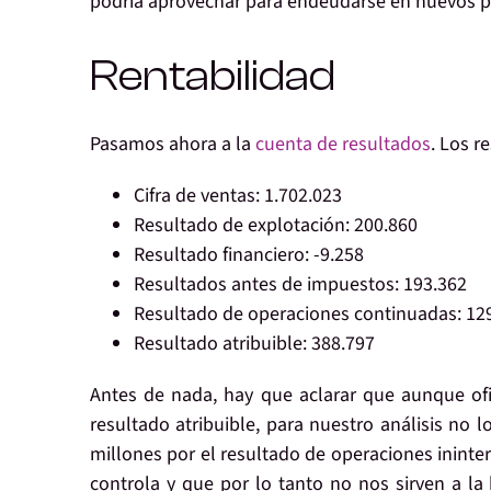
podría aprovechar para endeudarse en nuevos pr
Rentabilidad
Pasamos ahora a la
cuenta de resultados
. Los r
Cifra de
ventas
: 1.702.023
Resultado de
explotación
: 200.860
Resultado
financiero
: -9.258
Resultados
antes de impuestos
: 193.362
Resultado de
operaciones continuadas
: 12
Resultado
atribuible
: 388.797
Antes de nada, hay que aclarar que aunque of
resultado atribuible, para nuestro análisis no 
millones por el resultado de operaciones ininte
controla y que por lo tanto no nos sirven a la 