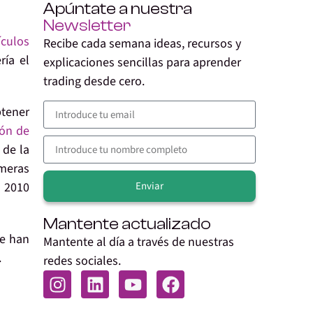
Apúntate a nuestra
Newsletter
ículos
Recibe cada semana ideas, recursos y
ría el
explicaciones sencillas para aprender
trading desde cero.
btener
ión de
 de la
meras
Enviar
o 2010
Alternative:
Mantente actualizado
se han
Mantente al día a través de nuestras
.
redes sociales.