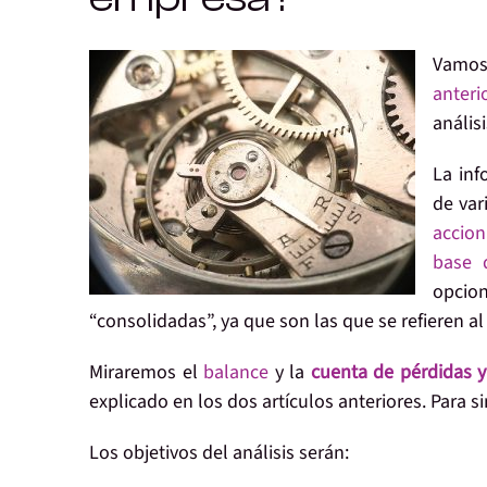
Vamos
anteri
anális
La
inf
de var
accion
base 
opcion
“consolidadas”, ya que son las que se refieren a
Miraremos el
balance
y la
cuenta de pérdidas y
explicado en los dos artículos anteriores. Para s
Los
objetivos
del análisis serán: