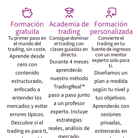
Formación
Academia de
Formación
gratuita
trading
personalizada
Tu primer paso en
Consigue dominar
Convierte el
el mundo del
el trading con
trading en tu
trading, sin coste.
clases guiadas en
fuente de ingresos
directo.
con un mentor
Aprende desde
experto solo para
Durante 4 meses
cero con
ti.
aprenderás
contenido
Diseñamos un
nuestro método
estructurado,
plan a medida
TradingReal™
enfocado a
según tu nivel y
paso a paso junto
entender los
tus objetivos.
a un profesor
mercados y evitar
Aprenderás con
experto. Incluye
errores típicos.
sesiones
estrategias
Descubre si el
privadas,
reales, análisis de
trading es para ti,
entrenarás en
mercado,