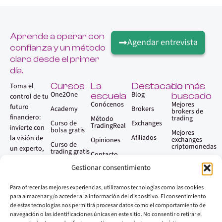
Aprende a operar con
Agendar entrevista
confianza y un método
claro desde el primer
día.
Cursos
La
Destacado
Lo más
Toma el
One2One
Blog
escuela
buscado
control de tu
Conócenos
Mejores
futuro
Academy
Brokers
brokers de
financiero:
trading
Método
Curso de
Exchanges
TradingReal
invierte con
bolsa gratis
Mejores
Afiliados
la visión de
exchanges
Opiniones
Curso de
criptomonedas
un experto,
trading gratis
Contacto
sin necesidad
Qué es el
Gestionar consentimiento
trading
Faq
de serlo.
Aprender
Para ofrecer las mejores experiencias, utilizamos tecnologías como las cookies
trading paso
a paso
para almacenar y/o acceder a la información del dispositivo. El consentimiento
de estas tecnologías nos permitirá procesar datos como el comportamiento de
Mejores
navegación o las identificaciones únicas en este sitio. No consentir o retirar el
plataformas