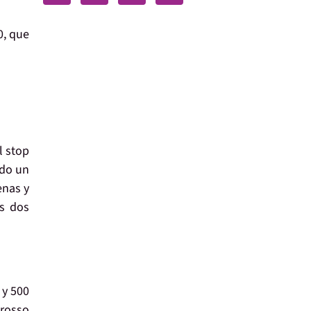
0
, que
l stop
ado un
enas y
os dos
 y 500
grosso