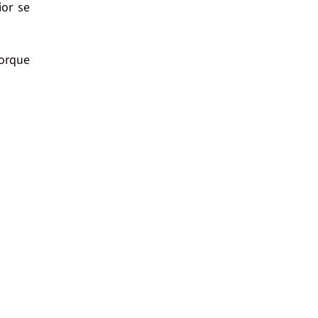
ior se
porque