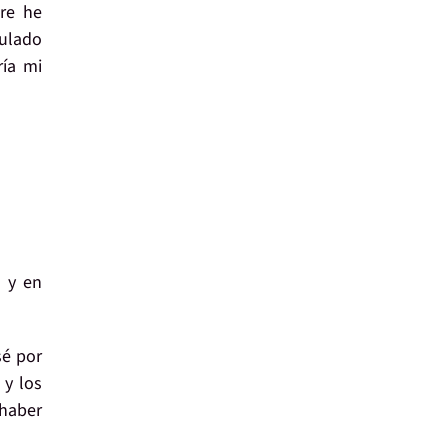
re he
mulado
ría
mi
o
y en
sé por
 y los
 haber