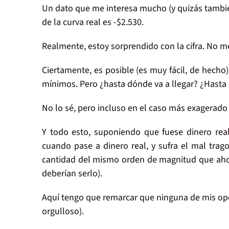
Un dato que
me interesa mucho
(y quizás
tambié
de la curva real es -$2.530
.
Realmente,
estoy sorprendido
con la cifra. No m
Ciertamente,
es posible
(es muy fácil, de hecho
mínimos
. Pero
¿hasta dónde va a llegar?
¿Hasta
No lo sé, pero incluso en el caso más exagerado 
Y todo esto, suponiendo que fuese dinero rea
cuando pase a dinero real
, y sufra el mal tra
cantidad
del mismo orden de magnitud
que ahor
deberían serlo).
Aquí tengo que remarcar que
ninguna de mis op
orgulloso
).