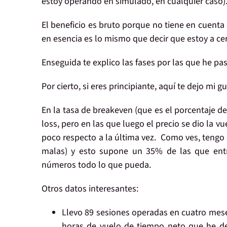
estoy operando
en simulado
, en cualquier caso)
El
beneficio
es
bruto
porque
no
tiene en cuenta
en esencia es lo mismo que decir que estoy a ce
Enseguida te explico las fases
por las que he pa
Por cierto, si eres principiante, aquí te dejo mi g
En la
tasa de breakeven
(que es el porcentaje d
loss, pero en las que luego el precio se dio la v
poco respecto a la última vez. Como ves, tengo
malas) y esto supone un 35% de las que entra
números todo lo que pueda.
Otros datos
interesantes:
Llevo
89 sesiones
operadas en
cuatro mes
horas de vuelo
de tiempo neto que he ded