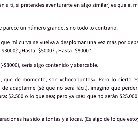
n a ti
, si pretendes aventurarte en algo similar) es que
el m
e parece un número grande, sino todo lo contrario.
) que
mi curva se vuelva a desplomar
una vez más
por deb
-$3000?
¿Hasta -$5000? ¿Hasta
-$8000?
(-$8000), sería algo contenido y abarcable.
l, que de momento, son «chocopuntos». Pero lo cierto e
go de adaptarme (sé que no será fácil), imagino que
perder
a: $2.500 o lo que sea; pero ya «sé» que no serán $25.000
eraciones
ha sido
a tontas y a locas
. (Es algo de lo que est