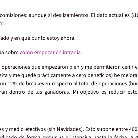
.
comisiones;
aunque sí deslizamientos. El dato actual es
$1
ro.
sado y en qué punto estoy ahora.
uía sobre
cómo empezar en intradía
.
e operaciones que empezaron bien y me permitieron ceñir e
uelta y me quedé
prácticamente a cero
beneficios) he mejor
 un 12% de breakeven respecto al total de operaciones (bu
n dentro de las ganadoras. Mi objetivo es reducir est
es y medio
efectivos (sin Navidades). Esto supone
entre 400
icado de forma exclusiva e intensiva hasta la fecha. A 