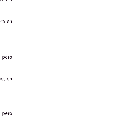
era en
, pero
ue, en
, pero