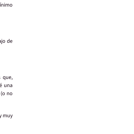
ínimo
ajo de
s que,
é
una
 (o no
oy
muy