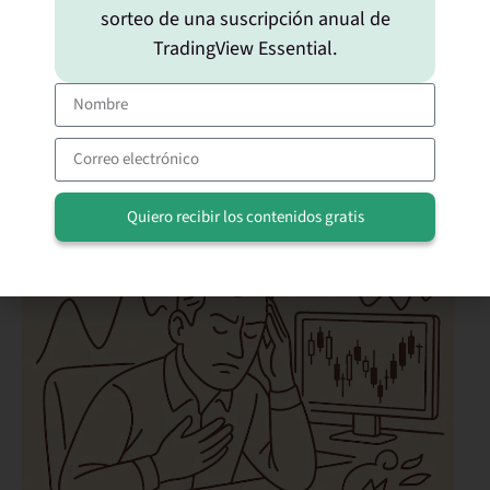
se hunda.
sorteo de una suscripción anual de
Y esto no es negociable. Da igual si operas
TradingView Essential.
acciones, futuros o criptos. Sin gestión del
riesgo,
te vas al hoyo
.
Quiero recibir los contenidos gratis
Alternative: