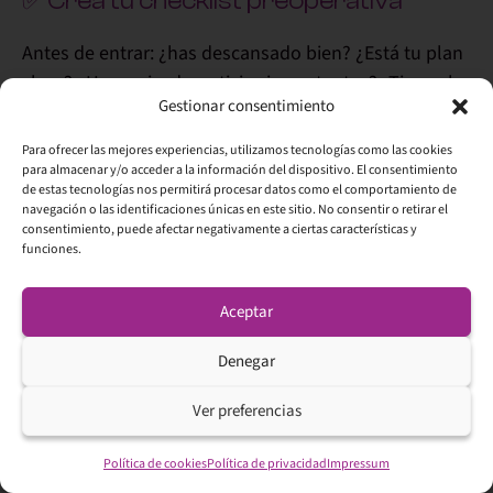
✅ Crea tu checklist preoperativa
Antes de entrar:
¿has descansado bien? ¿Está tu plan
claro? ¿Has revisado noticias importantes? ¿Tienes la
Gestionar consentimiento
cabeza donde debe estar?
Para ofrecer las mejores experiencias, utilizamos tecnologías como las cookies
para almacenar y/o acceder a la información del dispositivo. El consentimiento
de estas tecnologías nos permitirá procesar datos como el comportamiento de
🎯 La clave:
Entrena primero los hábitos.
navegación o las identificaciones únicas en este sitio. No consentir o retirar el
consentimiento, puede afectar negativamente a ciertas características y
Los beneficios llegarán después.
funciones.
Aceptar
Preguntas frecuentes sobre
Denegar
day trading
Ver preferencias
¿Es legal el day trading en España?
Política de cookies
Política de privacidad
Impressum