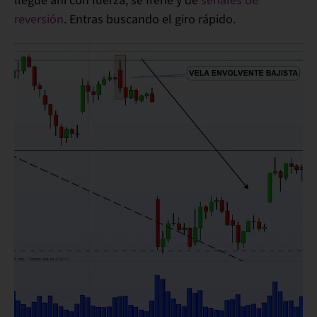
llegue ahí con fuerza, se frene y dé
señales de
reversión
. Entras buscando el giro rápido.