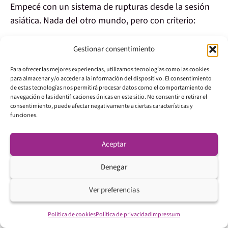
Empecé con un sistema de
rupturas desde la sesión
asiática
. Nada del otro mundo, pero con criterio:
– Marcaba las zonas de liquidez
Gestionar consentimiento
– Esperaba la ruptura y la confirmación
Para ofrecer las mejores experiencias, utilizamos tecnologías como las cookies
– Entraba solo si tenía validación múltiple
para almacenar y/o acceder a la información del dispositivo. El consentimiento
de estas tecnologías nos permitirá procesar datos como el comportamiento de
No era la estrategia definitiva, pero sí fue
el principio
navegación o las identificaciones únicas en este sitio. No consentir o retirar el
consentimiento, puede afectar negativamente a ciertas características y
del orden
. Por primera vez, sentí que no estaba
funciones.
jugando a adivinar.
Aceptar
Denegar
Ver preferencias
Política de cookies
Política de privacidad
Impressum