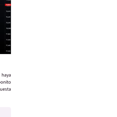
o haya
bonito
cuesta