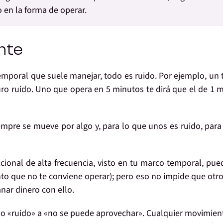
o en la forma de operar.
nte
emporal que suele manejar,
todo es ruido
. Por ejemplo, un 
uro ruido. Uno que opera en 5 minutos te dirá que el de 1 
empre se mueve por algo
y, para lo que
unos
es
ruido
, par
ional de alta frecuencia, visto en tu marco temporal, pue
ento que
no te conviene
operar); pero eso no impide que
otr
nar dinero con ello.
no «ruido» a «no se puede aprovechar». Cualquier movimien