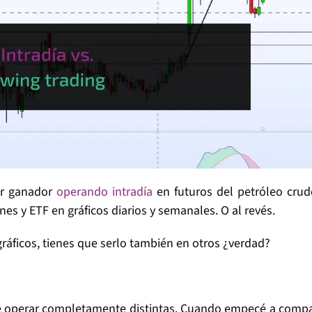
er ganador
operando intradía
en futuros del petróleo cru
es y ETF en gráficos diarios y semanales. O al revés.
ráficos, tienes que serlo también en
otros
¿verdad?
 operar
completamente
distintas
. Cuando empecé a compa