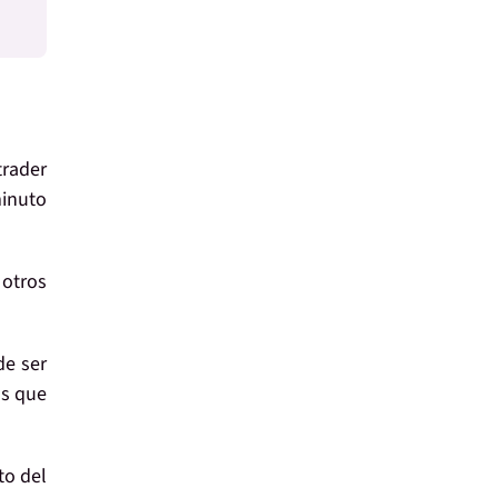
trader
minuto
a
otros
de ser
os
que
to del