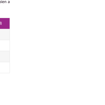
bien a
l)