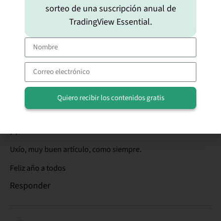
sorteo de una suscripción anual de
manejando sus emociones perderá dinero, un trader
mediocre en el análisis técnico pero muy bueno en sus
TradingView Essential.
emociones puede ser rentable»
Responder
07/01/2016 a las 12:26
Montegrifo
dice:
Quiero recibir los contenidos gratis
Alternative:
Paco, esa frase es muy grande. Deberíamos imprimirla todos
y ponerla bien cerca del monitor antes de hacer un click…
Uxío, muy buen artículo, como siempre.
Feliz año a todos
Responder