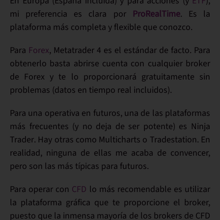
En Europa (España incluida) y para acciones (y
ETF
),
mi preferencia es clara por
ProRealTime
. Es la
plataforma más completa y flexible que conozco.
Para
Forex
,
Metatrader 4
es el estándar de facto. Para
obtenerlo basta abrirse cuenta con cualquier broker
de Forex y te lo proporcionará gratuitamente sin
problemas (
datos en tiempo real
incluidos).
Para una operativa en
futuros
, una de las plataformas
más frecuentes (y no deja de ser potente) es
Ninja
Trader
. Hay otras como
Multicharts
o
Tradestation
. En
realidad, ninguna de ellas me acaba de convencer,
pero son las más típicas para futuros.
Para operar con
CFD
lo más recomendable es utilizar
la plataforma gráfica que te proporcione el broker,
puesto que la inmensa mayoría de los brokers de CFD