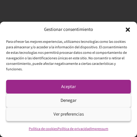
Gestionar consentimiento
Para ofrecer las mejores experiencias, utilizamos tecnologías como las cookies
Artículos relacionados
para almacenar y/o acceder a la información del dispositivo. El consentimiento
de estas tecnologías nos permitirá procesar datos como el comportamiento de
navegación o las identificaciones únicas en este sitio. No consentir o retirar el
consentimiento, puede afectar negativamente a ciertas características y
funciones.
Aceptar
,
Denegar
Ver preferencias
Intradía vs. swing trading:
Política de cookies
Política de privacidad
Impressum