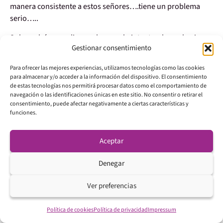
manera consistente a estos señores….tiene un problema
serio…..
Solo podrá sacar dinero al mercado intentando ver hacia
Gestionar consentimiento
donde van ellos y unirse a la ola que generan ellos…..solo
eso…..
Para ofrecer las mejores experiencias, utilizamos tecnologías como las cookies
para almacenar y/o acceder a la información del dispositivo. El consentimiento
Y para eso….solo….y repito SOLO hay una brújula que te
de estas tecnologías nos permitirá procesar datos como el comportamiento de
guiara en el camino……EL VOLUMEN¡¡¡¡¡¡
navegación o las identificaciones únicas en este sitio. No consentir o retirar el
consentimiento, puede afectar negativamente a ciertas características y
DISCULPAR¡¡¡¡¡¡ si a alguien molesto….
funciones.
Pero explico mi experiencia y me sorprende ver como hay
tanta paja y mentiras en todo lo relacionado con la bolsa…..
Aceptar
Y decir que Uxio hace una gran labor de enseñanza basada
Denegar
en la honestidad y transparencia….pero creo que todo es
mucho mas sencillo y simple….
Ver preferencias
FUNCIONAMIENTO¡¡¡¡¡¡
Política de cookies
Política de privacidad
Impressum
1 manos fuertes entran al mercado