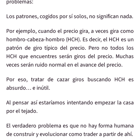
problemas
:
Los
patrones
, cogidos por sí solos,
no significan nada
.
Por ejemplo, cuando el
precio gira
, a veces gira como
h
ombro-cabeza-hombro
(HCH). Es decir, el HCH es un
patrón de giro
típico
del precio. Pero
no todos
los
HCH que encuentres
serán giros
del precio. Muchas
veces serán
ruido
normal
en el avance
del precio.
Por eso, tratar de
cazar giros buscando HCH
es
absurdo… e
inútil
.
Al pensar así estaríamos intentando
empezar la casa
por el tejado
.
El
verdadero problema
es que
no hay forma
humana
de construir y
evolucionar como trader
a partir de ahí.