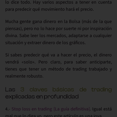
lo dice todo. Hay varios aspectos a tener en cuenta
para
predecir qué movimiento hará el precio
.
Mucha gente
gana dinero en la Bolsa
(más de la que
piensas), pero no lo hace por suerte ni por inspiración
divina. Sabe
leer los mercados
, adaptarse a cualquier
situación y
extraer dinero
de los gráficos.
Si sabes predecir
qué va a hacer el precio
, el dinero
vendrá «solo». Pero claro, para saber
anticiparte
,
tienes que tener un
método de trading
trabajado y
realmente robusto.
Las
3 claves básicas de trading
explicadas en profundidad
4.-
Stop loss en trading [La guía definitiva]
. Igual está
mal que lo diga yo, pero
este artículo es una joya
.