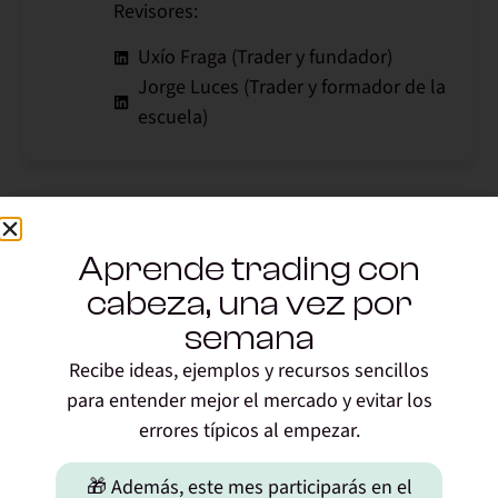
Revisores:
Uxío Fraga (Trader y fundador)
Jorge Luces (Trader y formador de la
escuela)
17 respuestas
Aprende trading con
cabeza, una vez por
27/12/2017 a las 10:24
David Briongos
dice:
semana
Recibe ideas, ejemplos y recursos sencillos
Gran trabajo aportando sabiduria para los demas. Gracias
para entender mejor el mercado y evitar los
Uxio.
errores típicos al empezar.
Responder
🎁 Además, este mes participarás en el