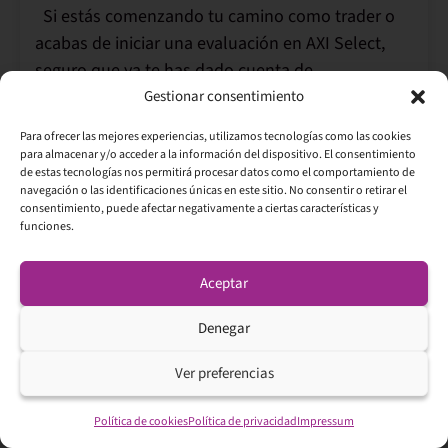
Si estás comenzando tu camino como trader o
acabas de iniciar una evaluación en AXI Select,
seguro que ya te has dado cuenta de
Gestionar consentimiento
Leer Más →
Para ofrecer las mejores experiencias, utilizamos tecnologías como las cookies
para almacenar y/o acceder a la información del dispositivo. El consentimiento
de estas tecnologías nos permitirá procesar datos como el comportamiento de
navegación o las identificaciones únicas en este sitio. No consentir o retirar el
consentimiento, puede afectar negativamente a ciertas características y
funciones.
Aceptar
,
Denegar
Ver preferencias
Política de cookies
Política de privacidad
Impressum
Opciones Financieras: Qué Son y