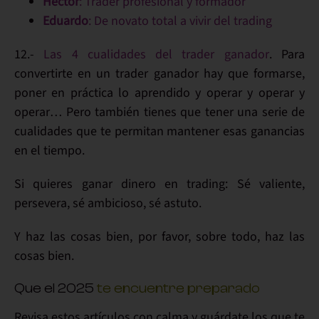
Héctor
: Trader profesional y formador
Eduardo
: De novato total a vivir del trading
12.-
Las 4 cualidades del trader ganador
. Para
convertirte en un
trader ganador
hay que
formarse
,
poner en
práctica
lo aprendido y
operar
y
operar
y
operar
… Pero también tienes que tener una serie de
cualidades
que te permitan
mantener esas ganancias
en el tiempo.
Si quieres
ganar dinero en trading
: Sé valiente,
persevera, sé ambicioso, sé astuto.
Y haz las cosas bien, por favor, sobre todo,
haz las
cosas bien
.
Que el 2025
te encuentre preparado
Revisa estos artículos con calma y guárdate los que te