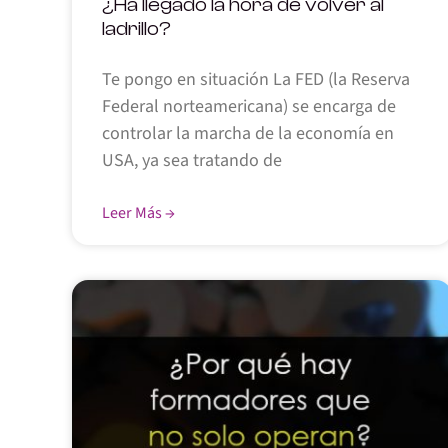
¿Ha llegado la hora de volver al
ladrillo?
Te pongo en situación La FED (la Reserva
Federal norteamericana) se encarga de
controlar la marcha de la economía en
USA, ya sea tratando de
Leer Más →