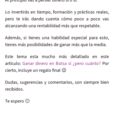
Al
principio
vas a
perder
dinero sí o sí.
Lo invertirás en
tiempo
,
formación
y
prácticas
reales,
pero te irás dando cuenta cómo poco a poco vas
alcanzando
una rentabilidad más que
respetable
.
Además, si tienes una
habilidad especial
para esto,
tienes más
posibilidades
de ganar más que la media.
Este tema esta mucho más
detallado
en este
artículo:
Ganar dinero en Bolsa sí ¿pero cuánto?
Por
cierto, incluye un
regalo final
😉
Dudas, sugerencias y
comentarios
, son siempre bien
recibidos.
Te espero
🙂