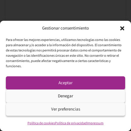
,
Gestionar consentimiento
¿Es buen momento para invertir en
Para ofrecer las mejores experiencias, utilizamos tecnologías como las cookies
para almacenar y/o acceder a la información del dispositivo. El consentimiento
bolsa?
de estas tecnologías nos permitirá procesar datos como el comportamiento de
«¿Es buen momento para invertir en bolsa ahora
navegación o las identificaciones únicas en este sitio. No consentir o retirar el
consentimiento, puede afectar negativamente a ciertas características y
mismo?» El problema es que esa pregunta no
funciones.
tiene respuesta. No porque nadie quiera dártela,
sino
Aceptar
Leer Más →
Denegar
Ver preferencias
Política de cookies
Política de privacidad
Impressum