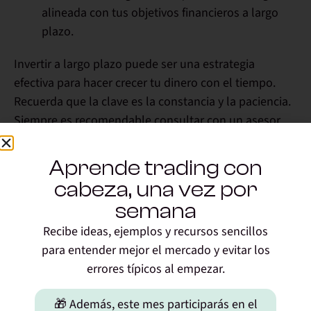
alineada con tus objetivos financieros a largo
plazo.
Invertir a largo plazo puede ser una estrategia
efectiva para hacer crecer tu dinero con el tiempo.
Recuerda que la clave es la constancia y la paciencia.
Siempre es recomendable consultar con un asesor
financiero o formarse antes de que tomes decisiones
importantes.
Aprende trading con
cabeza, una vez por
Elegir valores
para invertir a
semana
largo plazo
Recibe ideas, ejemplos y recursos sencillos
para entender mejor el mercado y evitar los
¿En qué fijarse para elegir los mejores valores?
errores típicos al empezar.
Realizar un
buen análisis
fundamental
te ayudará
🎁 Además, este mes participarás en el