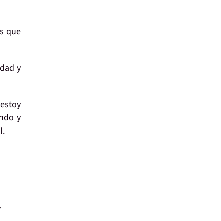
es que
idad y
estoy
endo y
l.
n
y