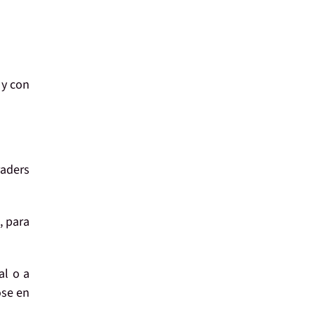
 y con
raders
, para
al o a
ose en