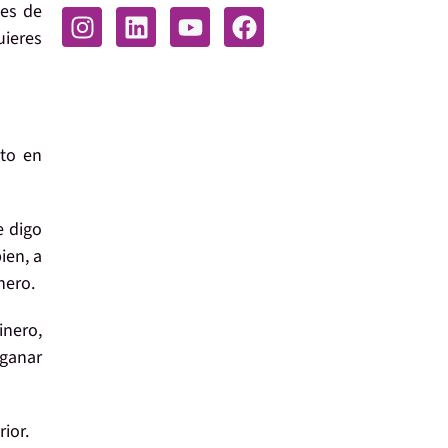
es de
ieres
ato en
e digo
ien, a
nero
.
inero
,
 ganar
rior.