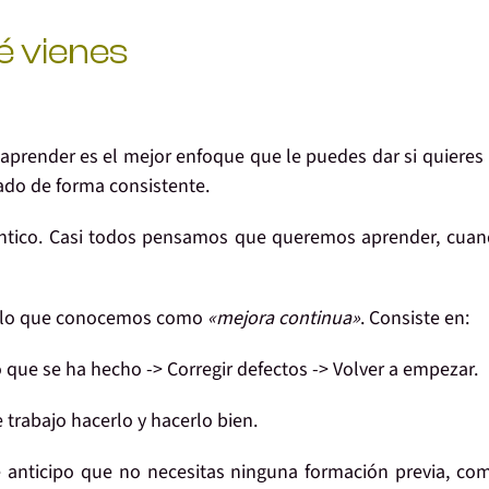
é vienes
 aprende
r es el mejor enfoque que le puedes dar si quieres 
cado
de forma
consistente
.
ntico
. Casi todos pensamos que queremos aprender, cuan
on lo que conocemos como
«mejora continua»
. Consiste en:
 que se ha hecho ->
Corregir
defectos ->
Volver
a empezar.
 trabajo hacerlo
y hacerlo bien.
te anticipo que
no necesitas ninguna formación previa
, co