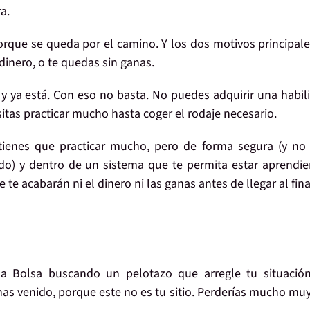
a.
orque se queda por el camino. Y los
dos motivos
principal
 dinero
, o te quedas
sin ganas
.
y ya está. Con eso
no basta
. No puedes
adquirir una habil
sitas
practicar mucho
hasta coger el rodaje necesario.
 tienes que
practicar mucho
, pero
de forma segura
(y no 
o) y dentro de un sistema que te permita estar aprendi
e te acabarán ni el dinero ni las ganas
antes de llegar al fina
 la Bolsa buscando un
pelotazo que arregle tu situació
 has venido, porque
este no es tu sitio
. Perderías mucho mu