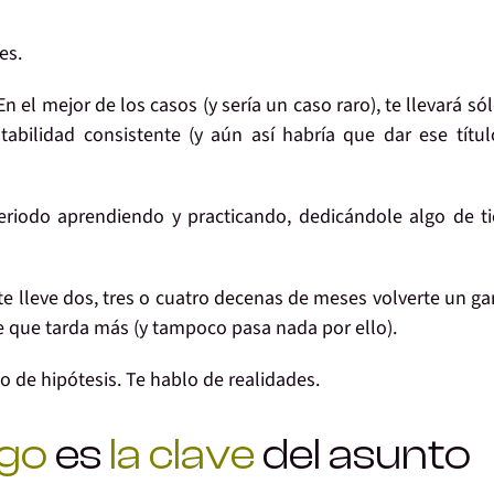
es
.
n el mejor de los casos (y sería un caso raro), te llevará
só
tabilidad consistente
(y aún así habría que dar ese títu
eriodo aprendiendo y practicando
, dedicándole algo de 
te lleve
dos, tres o cuatro decenas de meses
volverte un
ga
e que tarda más (y
tampoco pasa nada
por ello).
do de
hipótesis
. Te hablo de
realidades
.
sgo
es
la clave
del asunto