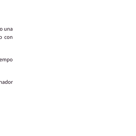
lo una
lo con
tiempo
nador