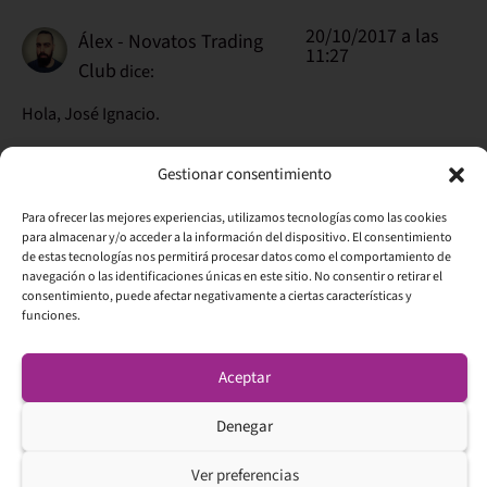
20/10/2017 a las
Álex - Novatos Trading
11:27
Club
dice:
Hola, José Ignacio.
En estos periodos laterales, puedes aprovechar los
Gestionar consentimiento
movimientos del precio en operaciones de corto plazo,
cuando se muevan desde soporte hasta resistencia y
Para ofrecer las mejores experiencias, utilizamos tecnologías como las cookies
viceversa. Hay patrones de entrada como el doble suelo o
para almacenar y/o acceder a la información del dispositivo. El consentimiento
doble techo que te ayudarán a aprovechar estos
de estas tecnologías nos permitirá procesar datos como el comportamiento de
navegación o las identificaciones únicas en este sitio. No consentir o retirar el
movimientos.
consentimiento, puede afectar negativamente a ciertas características y
funciones.
Échale un vistazo a estos artículos:
https://www.novatostradingclub.com/blog/como-
Aceptar
operar-un-doble-suelo/
Denegar
¡Un saludo!
Ver preferencias
Responder