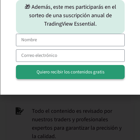
🎁 Además, este mes participarás en el
Uxío Fraga
sorteo de una suscripción anual de
Trader, formador de traders,
TradingView Essential.
ingeniero y emprendedor. Fundador
de Novatos Trading Club (Escuela
Profesional de Traders), autor del
libro « aprende a especular en bolsa »
y fundador de Material Bitcoin. Es uno
de los traders de mas renombre en
Quiero recibir los contenidos gratis
España.
Alternative:
LinkedIn
Síguelo en
.
Todo el contenido es revisado por
nuestros traders y profesionales
expertos para garantizar la precisión y
la calidad.