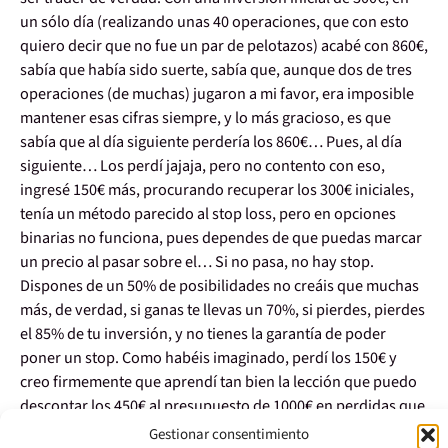
un sólo día (realizando unas 40 operaciones, que con esto
quiero decir que no fue un par de pelotazos) acabé con 860€,
sabía que había sido suerte, sabía que, aunque dos de tres
operaciones (de muchas) jugaron a mi favor, era imposible
mantener esas cifras siempre, y lo más gracioso, es que
sabía que al día siguiente perdería los 860€… Pues, al día
siguiente… Los perdí jajaja, pero no contento con eso,
ingresé 150€ más, procurando recuperar los 300€ iniciales,
tenía un método parecido al stop loss, pero en opciones
binarias no funciona, pues dependes de que puedas marcar
un precio al pasar sobre el… Si no pasa, no hay stop.
Dispones de un 50% de posibilidades no creáis que muchas
más, de verdad, si ganas te llevas un 70%, si pierdes, pierdes
el 85% de tu inversión, y no tienes la garantía de poder
poner un stop. Como habéis imaginado, perdí los 150€ y
creo firmemente que aprendí tan bien la lección que puedo
descontar los 450€ al presupuesto de 1000€ en perdidas que
preciso en mi aprendizaje como trader jijiji.
Gestionar consentimiento