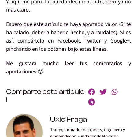
Y aquí
me paro
. Lo puedo decir
más alto
, pero
ya no
más claro
.
Espero que este artículo
te haya aportado valor.
(Si te
ha calado, debería haberlo hecho, y
a raudales
). Si es
así,
compártelo
en Facebook, Twitter y Google+,
pinchando en los botones
bajo estas líneas.
Me gustará mucho
leer tus
comentarios
y
aportaciones 🙂
Comparte este articulo
!
Uxío Fraga
Trader, formador de traders, ingeniero y
emprendedor. Fundador de Novatos