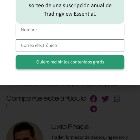
sorteo de una suscripción anual de
No sabemos si muy pronto o aún quedan unas
TradingView Essential.
semanas de tortura, pero sí vemos que ya es
relativamente inminente
.
Consejo:
Ojos muy abiertos y
listos para reaccionar
.
(Yo ya estoy preparándome).
Quiero recibir los contenidos gratis
Si te gusta el trading y quieres seguir aprendiendo,
Alternative:
este es el mejor sitio por el que empezar
Comparte este articulo
!
Uxío Fraga
Trader, formador de traders, ingeniero y