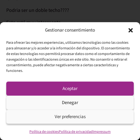
Podria ser un doble techo????
Esto está muy interesante
Gestionar consentimiento
Responder
Para ofrecer las mejores experiencias, utilizamos tecnologías como las cookies
para almacenar y/o acceder a la información del dispositivo. El consentimiento
de estas tecnologías nos permitirá procesar datos como el comportamiento de
07/05/2015 a las 21:38
Uxío Fraga
dice:
navegación o las identificaciones únicas en este sitio. No consentir o retirar el
consentimiento, puede afectar negativamente a ciertas características y
funciones.
De momento, persiste el lateral. Nos está haciendo esperar
mucho ¿verdad?
Aceptar
Responder
Denegar
Ver preferencias
Deja una respuesta
Política de cookies
Política de privacidad
Impressum
Tu dirección de correo electrónico no será publicada.