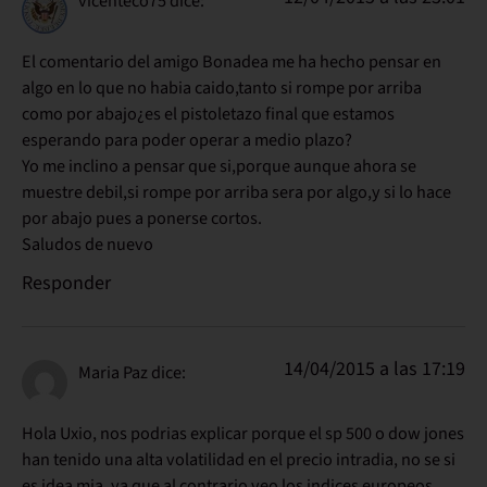
vicenteco75
dice:
El comentario del amigo Bonadea me ha hecho pensar en
algo en lo que no habia caido,tanto si rompe por arriba
como por abajo¿es el pistoletazo final que estamos
esperando para poder operar a medio plazo?
Yo me inclino a pensar que si,porque aunque ahora se
muestre debil,si rompe por arriba sera por algo,y si lo hace
por abajo pues a ponerse cortos.
Saludos de nuevo
Responder
14/04/2015 a las 17:19
Maria Paz
dice:
Hola Uxio, nos podrias explicar porque el sp 500 o dow jones
han tenido una alta volatilidad en el precio intradia, no se si
es idea mia, ya que al contrario veo los indices europeos