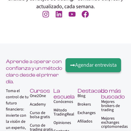
actualizado, cada semana.
Aprende a operar con
Agendar entrevista
confianza y un método
claro desde el primer
día.
Cursos
La
Destacado
Lo más
Toma el
One2One
Blog
escuela
buscado
control de tu
Conócenos
Mejores
futuro
Academy
Brokers
brokers de
financiero:
trading
Método
Curso de
Exchanges
TradingReal
invierte con
bolsa gratis
Mejores
Afiliados
la visión de
exchanges
Opiniones
Curso de
criptomonedas
un experto,
trading gratis