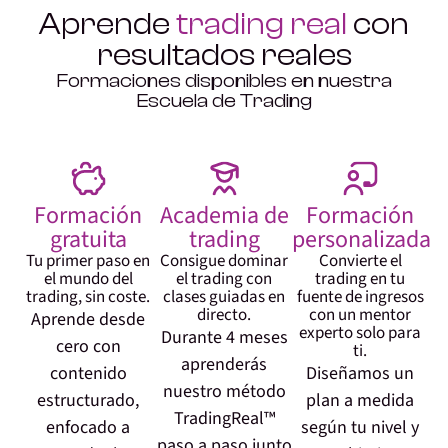
Aprende
trading real
con
resultados reales
Formaciones disponibles en nuestra
Escuela de Trading
Formación
Academia de
Formación
gratuita
trading
personalizada
Tu primer paso en
Consigue dominar
Convierte el
el mundo del
el trading con
trading en tu
trading, sin coste.
clases guiadas en
fuente de ingresos
directo.
con un mentor
Aprende desde
experto solo para
Durante 4 meses
cero con
ti.
aprenderás
contenido
Diseñamos un
nuestro método
estructurado,
plan a medida
TradingReal™
enfocado a
según tu nivel y
paso a paso junto