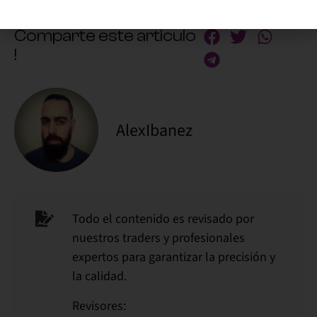
Alternative:
Comparte este articulo
!
AlexIbanez
Todo el contenido es revisado por
nuestros traders y profesionales
expertos para garantizar la precisión y
la calidad.
Revisores: