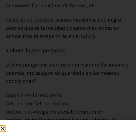
la moneda fiat, quiebras de bancos, etc.
Lo sé, te he puesto el panorama demasiado negro,
pero es que es la realidad y cuanto más tardes en
actuar, más te
arrepentirás
en el futuro.
Y ahora,
la gran pregunta
:
¿Cómo pongo mis ahorros en un valor
deflacionario
y,
además, me aseguro de
guardarlo
en las mejores
condiciones?
Aquí tienes
la respuesta
:
[/et_pb_text][et_pb_button
button_url=»https://materialbitcoin.com/»
button_text=»Quiero rentabilizar mis ahorros de
forma segura y vencer a la inflación»