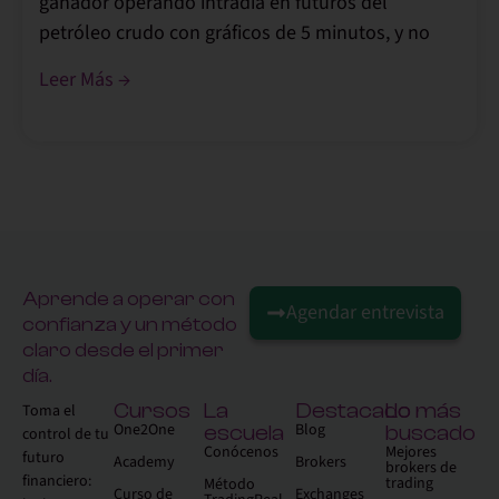
ganador operando intradía en futuros del
petróleo crudo con gráficos de 5 minutos, y no
Leer Más →
Aprende a operar con
Agendar entrevista
confianza y un método
claro desde el primer
día.
Cursos
La
Destacado
Lo más
Toma el
One2One
Blog
escuela
buscado
control de tu
Conócenos
Mejores
futuro
Academy
Brokers
brokers de
financiero:
trading
Método
Curso de
Exchanges