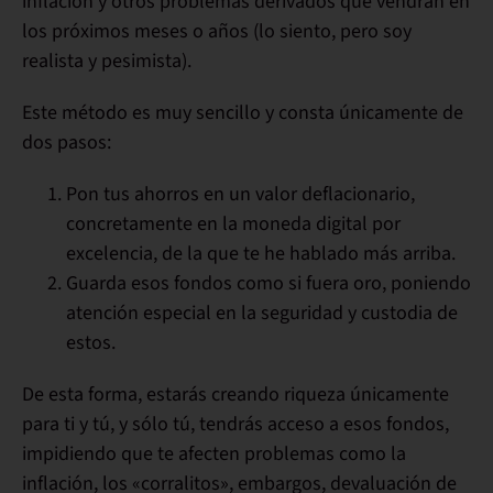
inflación y otros
problemas derivados
que vendrán en
los próximos meses o años (lo siento, pero soy
realista y pesimista).
Este método es muy sencillo y consta únicamente de
dos pasos
:
Pon tus ahorros en un valor deflacionario
,
concretamente en la moneda digital por
excelencia, de la que te he hablado más arriba.
Guarda esos fondos como si fuera oro
, poniendo
atención especial en la
seguridad y custodia
de
estos.
De esta forma,
estarás creando riqueza únicamente
para ti
y tú, y sólo tú, tendrás acceso a esos fondos,
impidiendo que te afecten problemas como la
inflación, los «corralitos», embargos, devaluación de