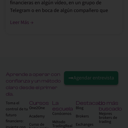
financieras en algún vídeo, en un grupo de
Telegram o en boca de algún compañero que
Leer Más →
Aprende a operar con
Agendar entrevista
confianza y un método
claro desde el primer
día.
Cursos
La
Destacado
Lo más
Toma el
One2One
Blog
escuela
buscado
control de tu
Conócenos
Mejores
futuro
Academy
Brokers
brokers de
financiero:
trading
Método
Curso de
Exchanges
TradingReal
invierte con