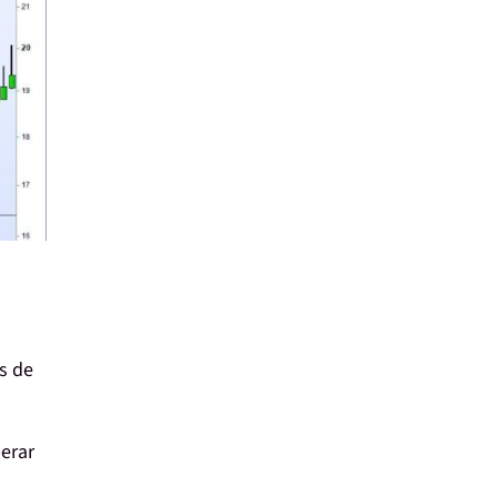
s de
perar