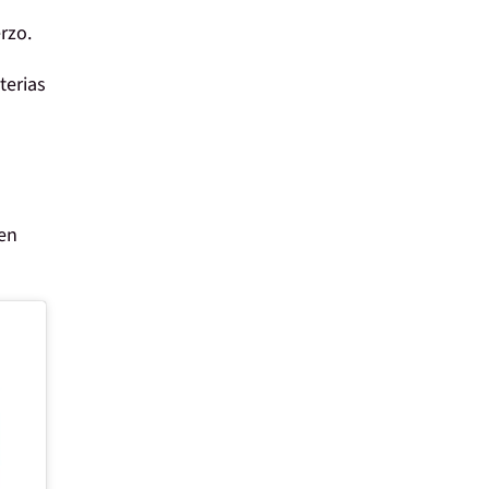
rzo
.
terias
 en