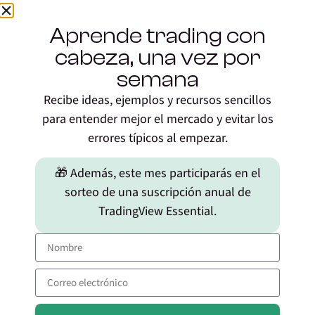
expertos para garantizar la precisión y
la calidad.
Aprende trading con
Revisores:
cabeza, una vez por
semana
Uxío Fraga (Trader y fundador)
Recibe ideas, ejemplos y recursos sencillos
Jorge Luces (Trader y formador de la
para entender mejor el mercado y evitar los
escuela)
errores típicos al empezar.
🎁 Además, este mes participarás en el
sorteo de una suscripción anual de
4 respuestas
TradingView Essential.
11/04/2020 a las 09:56
PacoF
dice:
Buenos días Álex,