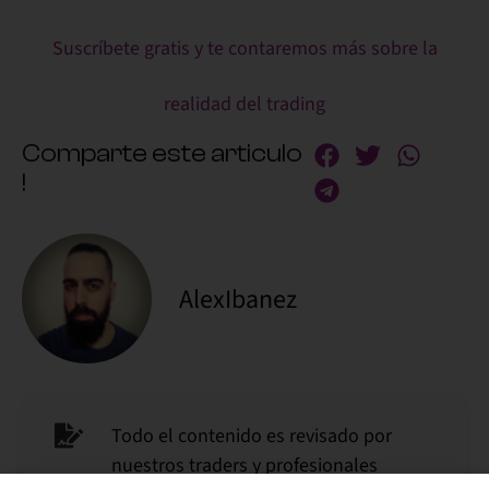
Suscríbete gratis y te contaremos más sobre la
realidad del trading
Comparte este articulo
!
AlexIbanez
Todo el contenido es revisado por
nuestros traders y profesionales