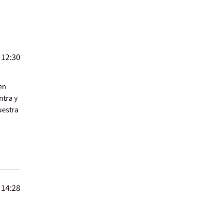
 12:30
en
ntra y
uestra
 14:28