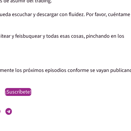
es de
asumir
del trading.
 pueda
escuchar y descargar
con
fluidez
. Por favor,
cuéntame
itear
y feisbuquear y todas esas cosas, pinchando en los
amente los próximos episodios conforme se vayan publican
¡Suscríbete!