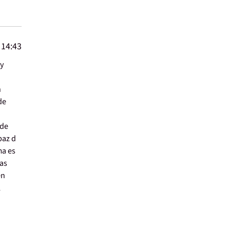
 14:43
oy
n
de
 de
paz d
ma es
las
en
l