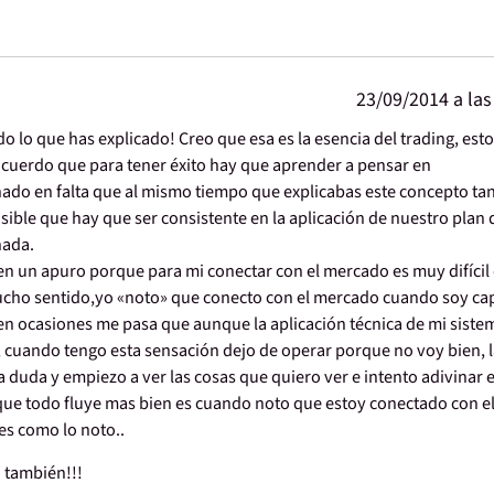
23/09/2014 a las
o lo que has explicado! Creo que esa es la esencia del trading, est
acuerdo que para tener éxito hay que aprender a pensar en
chado en falta que al mismo tiempo que explicabas este concepto ta
isible que hay que ser consistente en la aplicación de nuestro plan 
nada.
n un apuro porque para mi conectar con el mercado es muy difícil
mucho sentido,yo «noto» que conecto con el mercado cuando soy ca
, en ocasiones me pasa que aunque la aplicación técnica de mi siste
, cuando tengo esta sensación dejo de operar porque no voy bien, 
a duda y empiezo a ver las cosas que quiero ver e intento adivinar 
 que todo fluye mas bien es cuando noto que estoy conectado con e
s como lo noto..
d también!!!