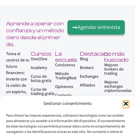
Aprende a operar con
Agendar entrevista
confianza y un método
claro desde el primer
día.
Cursos
La
Destacado
Lo más
Toma el
One2One
Blog
escuela
buscado
control de tu
Conócenos
Mejores
futuro
Academy
Brokers
brokers de
financiero:
trading
Método
Curso de
Exchanges
TradingReal
invierte con
bolsa gratis
Mejores
Afiliados
la visión de
exchanges
Opiniones
Curso de
criptomonedas
un experto,
trading gratis
Contacto
sin necesidad
Qué es el
Gestionar consentimiento
trading
Faq
de serlo.
Aprender
Para ofrecer las mejores experiencias, utilizamos tecnologías como las cookies
trading paso
a paso
para almacenar y/o acceder a la información del dispositivo. El consentimiento
de estas tecnologías nos permitirá procesar datos como el comportamiento de
Mejores
navegación o las identificaciones únicas en este sitio. No consentir o retirar el
plataformas