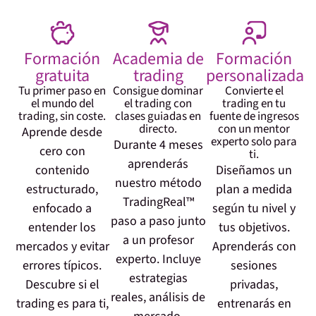
Formación
Academia de
Formación
gratuita
trading
personalizada
Tu primer paso en
Consigue dominar
Convierte el
el mundo del
el trading con
trading en tu
trading, sin coste.
clases guiadas en
fuente de ingresos
directo.
con un mentor
Aprende desde
experto solo para
Durante 4 meses
cero con
ti.
aprenderás
contenido
Diseñamos un
nuestro método
estructurado,
plan a medida
TradingReal™
enfocado a
según tu nivel y
paso a paso junto
entender los
tus objetivos.
a un profesor
mercados y evitar
Aprenderás con
experto. Incluye
errores típicos.
sesiones
estrategias
Descubre si el
privadas,
reales, análisis de
trading es para ti,
entrenarás en