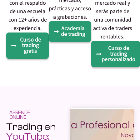
mercado,
con el respaldo
mercado real y
prácticas y acceso
de una escuela
serás parte de
a grabaciones.
con 12+ años de
una comunidad
experiencia.
activa de traders
Academia
de trading
rentables.
Curso de
trading
Curso de
gratis
trading
personalizado
APRENDE
ONLINE
Trading en
YouTube: