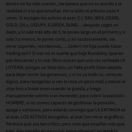
dinero no ha sido suerte», me parece que no es acorde a la
realidad ni a lo que enseñas. He re leído el articulo unas 4
veces. Si escoges los activos al azar: EJ: DAX, IBEX, US500,
GOLD, OILs, USDJPY, EURSEK, BUND… después coges un
dado, y si sale más alto de 3, te pones largo en el primero y si
sale 3 o menos, te pones corto, y así sucesivamente, sin
mirar soportes, resistencias,… Joder!! mi hija puede hacer
trading así!!! Si eso no es suerte que baje Kostalany (que en
paz descanse) y lo vea. Otra cosa es que una vez sorteada LA
LOTERIA, pongas un Stop loss, un Take profit (bien alejado
para dejar correr las ganancias, y si no ya estás tu, como es
lógico, para recogerlas si ves la cosa un poco mal) y mover el
stop loss a break even cuando se pueda, y luego
manualmente subirlo si es menester, para cubrir la posición.
HOMBRE, si no somos capaces de gestionar la posición,
apaga y vamonos, pero estarás conmigo que LA ENTRADA es
al azar, LOS ACTIVOS escogidos, al azar (sin mirar el gráfico).
Perdona que sea tan crítico, pero creo que enseñas más que
esto. Has ganado el concurso: enhorabuena!! no tendría