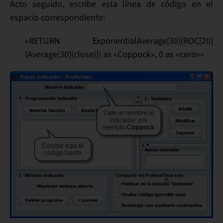
Acto seguido,
escribe esta línea de código
en el
espacio correspondiente:
«RETURN ExponentialAverage[30](ROC[20]
(Average[30](close))) as «Coppock», 0 as «cero»»