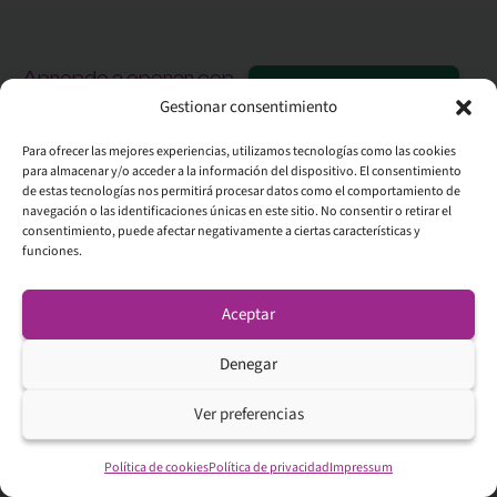
Aprende a operar con
Agendar entrevista
confianza y un método
Gestionar consentimiento
claro desde el primer
Para ofrecer las mejores experiencias, utilizamos tecnologías como las cookies
día.
para almacenar y/o acceder a la información del dispositivo. El consentimiento
Cursos
La
Destacado
Lo más
Toma el
de estas tecnologías nos permitirá procesar datos como el comportamiento de
One2One
Blog
escuela
buscado
control de tu
navegación o las identificaciones únicas en este sitio. No consentir o retirar el
Conócenos
Mejores
consentimiento, puede afectar negativamente a ciertas características y
futuro
Academy
Brokers
brokers de
funciones.
financiero:
trading
Método
Curso de
Exchanges
TradingReal
invierte con
bolsa gratis
Mejores
Afiliados
la visión de
exchanges
Opiniones
Aceptar
Curso de
criptomonedas
un experto,
trading gratis
Contacto
sin necesidad
Qué es el
Denegar
trading
Faq
de serlo.
Aprender
Ver preferencias
trading paso
a paso
Mejores
Política de cookies
Política de privacidad
Impressum
plataformas