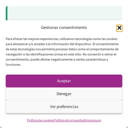
Gestionar consentimiento
Para ofrecer las mejores experiencias, utilizamos tecnologías como las cookies
para almacenar y/o acceder a la información del dispositivo. El consentimiento
de estas tecnologías nos permitirá procesar datos como el comportamiento de
navegación o las identificaciones únicas en este sitio. No consentir o retirar el
consentimiento, puede afectar negativamente a ciertas características y
funciones.
Mi opinión honesta sobre Axi Select (por Jorge)
Aceptar
«Después de analizar el programa en detalle y
ver cómo funciona realmente en comunidades
Denegar
de traders, mi valoración es positiva, pero con
Ver preferencias
matices importantes.Lo que me convence: el
modelo de negocio es honesto. No viven de
Política de cookies
Política de privacidad
Impressum
vender exámenes. El bróker tiene historial real,