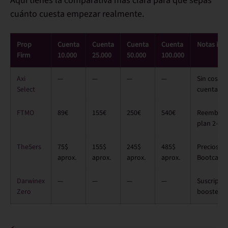
Aquí tienes la comparativa más clara para que sepas
cuánto cuesta empezar realmente.
Prop
Cuenta
Cuenta
Cuenta
Cuenta
Notas imp
Firm
10.000
25.000
50.000
100.000
Axi
—
—
—
—
Sin coste 
Select
cuenta del
FTMO
89€
155€
250€
540€
Reembolso 
plan 2-Ste
The5ers
75$
155$
245$
485$
Precios s
aprox.
aprox.
aprox.
aprox.
Bootcamp
Darwinex
—
—
—
—
Suscripci
Zero
booster el