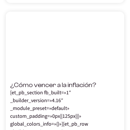
,
¿Cómo vencer a la inflación?
[et_pb_section fb_built=»1″
_builder_version=»4.16″
_module_preset=»default»
custom_padding=»0px||125px|||»
global_colors_info=»{}»][et_pb_row