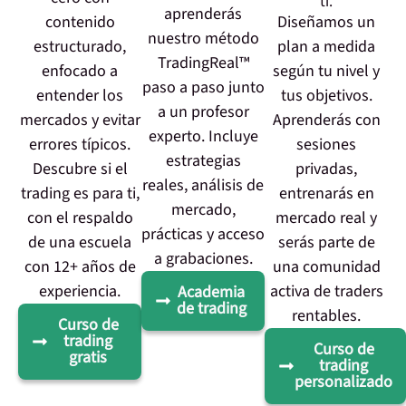
ti.
aprenderás
contenido
Diseñamos un
nuestro método
estructurado,
plan a medida
TradingReal™
enfocado a
según tu nivel y
paso a paso junto
entender los
tus objetivos.
a un profesor
mercados y evitar
Aprenderás con
experto. Incluye
errores típicos.
sesiones
estrategias
Descubre si el
privadas,
reales, análisis de
trading es para ti,
entrenarás en
mercado,
con el respaldo
mercado real y
prácticas y acceso
de una escuela
serás parte de
a grabaciones.
con 12+ años de
una comunidad
experiencia.
activa de traders
Academia
de trading
rentables.
Curso de
trading
Curso de
gratis
trading
personalizado