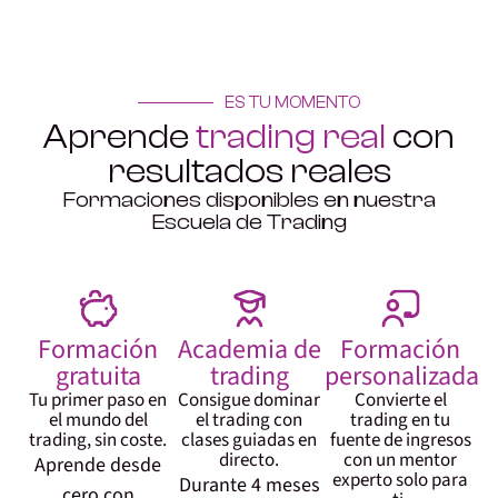
ES TU MOMENTO
Aprende
trading real
con
resultados reales
Formaciones disponibles en nuestra
Escuela de Trading
Formación
Academia de
Formación
gratuita
trading
personalizada
Tu primer paso en
Consigue dominar
Convierte el
el mundo del
el trading con
trading en tu
trading, sin coste.
clases guiadas en
fuente de ingresos
directo.
con un mentor
Aprende desde
experto solo para
Durante 4 meses
cero con