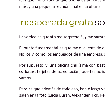
(del que me di cuenta que
podría estar horas 
más
, y una
pequeña reunión final
en la oficina.
Inesperada grata
so
La verdad es que
xtb
me sorprendió, y
me sorpr
El punto fundamental es que me di cuenta de qu
No los vi como los empleados de una empresa, 
Por supuesto, vi
una oficina chulísima
con bast
corbatas, tarjetas de acreditación, puertas acr
vamos.
Pero es que además de todo eso,
hablé largo y 
salen en la foto (
Lucía Durán
,
Alexander Hick
,
Pe