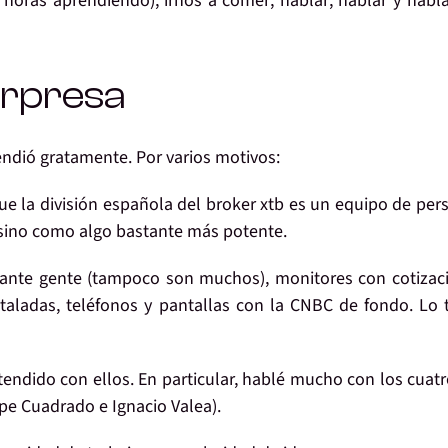
y horas aprendiendo
), irnos a
comer
,
hablar
,
hablar
y habl
rpresa
endió gratamente
. Por varios motivos:
e la división española del broker xtb
es un equipo de per
sino como algo bastante más potente.
ante gente (tampoco son muchos), monitores con cotizac
istaladas, teléfonos y pantallas con la CNBC de fondo. Lo t
tendido con ellos
. En particular, hablé mucho con los cuat
pe Cuadrado
e
Ignacio Valea
).