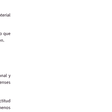
terial
vo que
en
.
onal
y
ienses
ctitud
menos