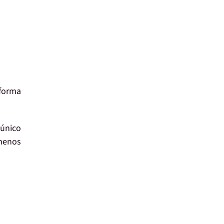
 forma
 único
menos