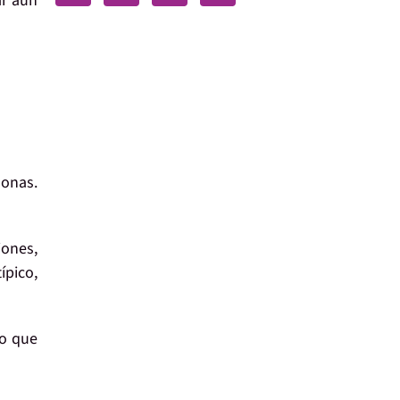
ar aún
sonas
.
iones,
ípico,
ro que