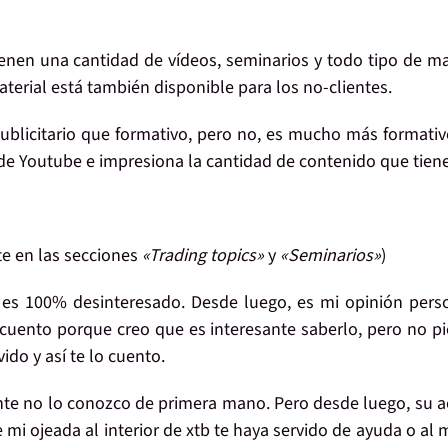
ienen una cantidad de
vídeos, seminarios y todo tipo de ma
aterial está
también disponible para los no-clientes
.
blicitario que formativo
, pero no, es mucho más formati
 de Youtube e
impresiona la cantidad de contenido que tien
te en las secciones
«Trading topics»
y
«Seminarios»
)
 es
100% desinteresado
. Desde luego, es
mi opinión pers
 cuento porque creo que es interesante saberlo, pero no p
ido y así te lo cuento.
te no lo conozco de primera mano
. Pero desde luego,
su a
 mi ojeada al interior de xtb
te haya servido
de ayuda o al 