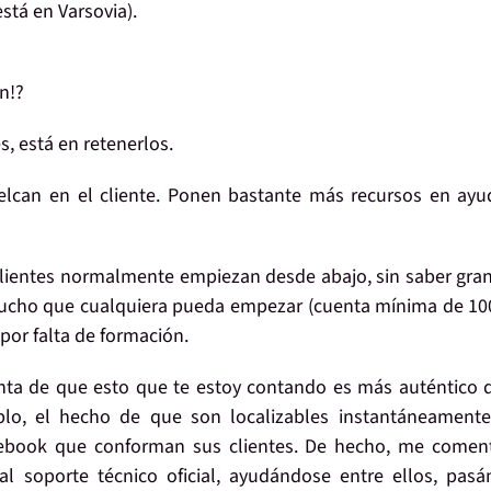
stá en Varsovia).
n!?
s, está en
retenerlos
.
elcan en el cliente
. Ponen bastante más recursos en
ayu
lientes
normalmente
empiezan desde abajo
, sin saber gra
ucho que cualquiera pueda empezar (cuenta mínima de 10
i por falta de
formación
.
nta de que esto que te estoy contando es
más auténtico
plo, el hecho de que
son localizables instantáneamente
ebook
que conforman sus clientes. De hecho, me comen
al soporte técnico oficial, ayudándose entre ellos, pas