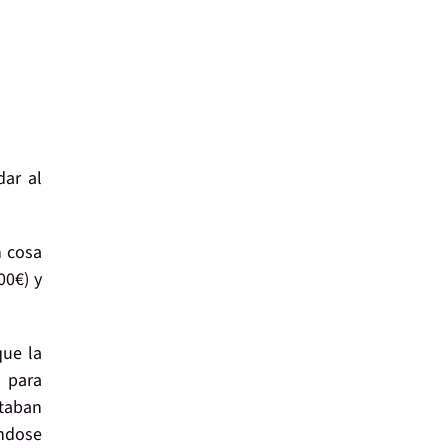
dar al
n cosa
00€) y
que la
para
taban
ándose