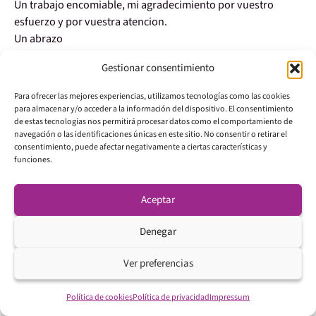
Un trabajo encomiable, mi agradecimiento por vuestro
esfuerzo y por vuestra atencion.
Un abrazo
Responder
Gestionar consentimiento
Para ofrecer las mejores experiencias, utilizamos tecnologías como las cookies
para almacenar y/o acceder a la información del dispositivo. El consentimiento
28/04/2015 a las 23:44
Fernando
dice:
de estas tecnologías nos permitirá procesar datos como el comportamiento de
navegación o las identificaciones únicas en este sitio. No consentir o retirar el
consentimiento, puede afectar negativamente a ciertas características y
GRACIAS EN MAYUSCULA, UXIO
funciones.
SALUDOS
Aceptar
Responder
Denegar
Ver preferencias
30/04/2015 a las 23:58
David
dice:
Política de cookies
Política de privacidad
Impressum
Muchas gracias, Uxío.