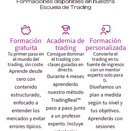
Formaciones disponibles en nuestra
Escuela de Trading
Formación
Academia de
Formación
gratuita
trading
personalizada
Tu primer paso en
Consigue dominar
Convierte el
el mundo del
el trading con
trading en tu
trading, sin coste.
clases guiadas en
fuente de ingresos
directo.
con un mentor
Aprende desde
experto solo para
Durante 4 meses
cero con
ti.
aprenderás
contenido
Diseñamos un
nuestro método
estructurado,
plan a medida
TradingReal™
enfocado a
según tu nivel y
paso a paso junto
entender los
tus objetivos.
a un profesor
mercados y evitar
Aprenderás con
experto. Incluye
errores típicos.
sesiones