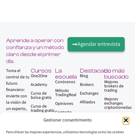
Aprende a operar con
Agendar entrevista
confianza y un método
claro desde el primer
día.
Cursos
La
Destacado
Lo más
Toma el
One2One
Blog
escuela
buscado
control de tu
Conócenos
Mejores
futuro
Academy
Brokers
brokers de
financiero:
trading
Método
Curso de
Exchanges
TradingReal
invierte con
bolsa gratis
Mejores
Afiliados
la visión de
exchanges
Opiniones
Curso de
criptomonedas
un experto,
trading gratis
Contacto
sin necesidad
Qué es el
Gestionar consentimiento
trading
Faq
de serlo.
Aprender
Para ofrecer las mejores experiencias, utilizamos tecnologías como las cookies
trading paso