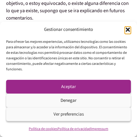
objetivo, o estoy equivocado, o existe alguna diferencia con
lo que ya existe, supongo que se ira explicando en futuros
comentarios.
Saludos.
Gestionar consentimiento
Responder
Para ofrecer las mejores experiencias, utilizamos tecnologías como las cookies
para almacenar y/o acceder a la información del dispositivo. El consentimiento
de estas tecnologías nos permitirá procesar datos como el comportamiento de
navegación o las identificaciones únicas en este sitio. No consentir o retirar el
29/06/2021 a las 11:48
Rafael
dice:
consentimiento, puede afectar negativamente a ciertas características y
funciones.
Hola Uxio. Me parece una buena idea. Las cryptomonedas
van a ser el sustitutivo perfecto del cash a l. p. Toda labor de
Aceptar
difusión y de dar seguridad a los inversores es bienvenida
Me gustaría, si es posible, conocer más a fondo el proyecto y
Denegar
su estudio de viabilidad, para asociarme, en su caso, al
Ver preferencias
mismo. Aparte del curso en crytosde H y A deberíais trabajar
más el el cto. De este medio de pago que será la futura
reserva de valor y medio de pago. Gracias. Saludos. Rafael
Política de cookies
Política de privacidad
Impressum