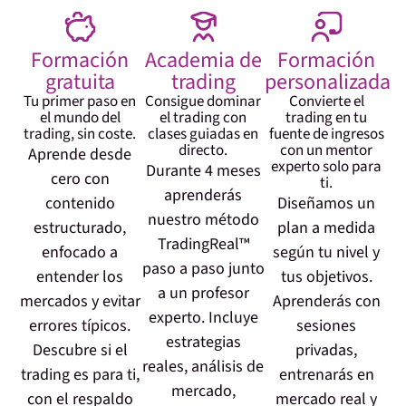
Formación
Academia de
Formación
gratuita
trading
personalizada
Tu primer paso en
Consigue dominar
Convierte el
el mundo del
el trading con
trading en tu
trading, sin coste.
clases guiadas en
fuente de ingresos
directo.
con un mentor
Aprende desde
experto solo para
Durante 4 meses
cero con
ti.
aprenderás
contenido
Diseñamos un
nuestro método
estructurado,
plan a medida
TradingReal™
enfocado a
según tu nivel y
paso a paso junto
entender los
tus objetivos.
a un profesor
mercados y evitar
Aprenderás con
experto. Incluye
errores típicos.
sesiones
estrategias
Descubre si el
privadas,
reales, análisis de
trading es para ti,
entrenarás en
mercado,
con el respaldo
mercado real y