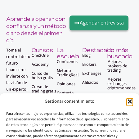
Aprende a operar con
Agendar entrevista
confianza y un método
claro desde el primer
día.
Cursos
La
Destacado
Lo más
Toma el
One2One
Blog
escuela
buscado
control de tu
Conócenos
Mejores
futuro
Academy
Brokers
brokers de
financiero:
trading
Método
Curso de
Exchanges
TradingReal
invierte con
bolsa gratis
Mejores
Afiliados
la visión de
exchanges
Opiniones
Curso de
criptomonedas
un experto,
trading gratis
Contacto
sin necesidad
Qué es el
Gestionar consentimiento
trading
Faq
de serlo.
Aprender
Para ofrecer las mejores experiencias, utilizamos tecnologías como las cookies
trading paso
a paso
para almacenar y/o acceder a la información del dispositivo. El consentimiento
de estas tecnologías nos permitirá procesar datos como el comportamiento de
Mejores
navegación o las identificaciones únicas en este sitio. No consentir o retirar el
plataformas
consentimiento, puede afectar negativamente a ciertas características y
de trading