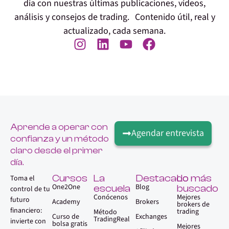
día con nuestras últimas publicaciones, vídeos,
análisis y consejos de trading. Contenido útil, real y
actualizado, cada semana.
Aprende a operar con
Agendar entrevista
confianza y un método
claro desde el primer
día.
Cursos
La
Destacado
Lo más
Toma el
One2One
Blog
escuela
buscado
control de tu
Conócenos
Mejores
futuro
Academy
Brokers
brokers de
financiero:
trading
Método
Curso de
Exchanges
TradingReal
invierte con
bolsa gratis
Mejores