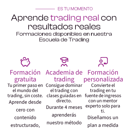
ES TU MOMENTO
Aprende
trading real
con
resultados reales
Formaciones disponibles en nuestra
Escuela de Trading
Formación
Academia de
Formación
gratuita
trading
personalizada
Tu primer paso en
Consigue dominar
Convierte el
el mundo del
el trading con
trading en tu
trading, sin coste.
clases guiadas en
fuente de ingresos
directo.
con un mentor
Aprende desde
experto solo para
Durante 4 meses
cero con
ti.
aprenderás
contenido
Diseñamos un
nuestro método
estructurado,
plan a medida