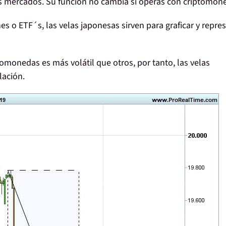
os mercados
. Su función
no cambia si operas con criptomon
es o ETF´s, las velas japonesas
sirven para graficar y repre
iptomonedas es
más volátil
que otros, por tanto, las velas
lación
.