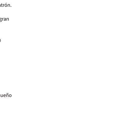
trón.
gran

queño