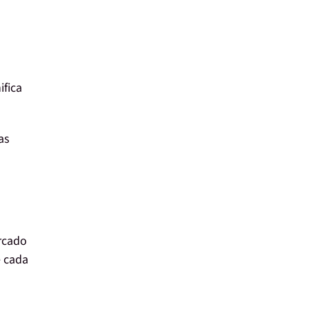
ifica
as
ercado
e cada