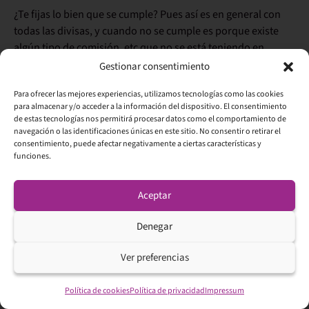
¿Te fijas lo bien que se cumple? Pues así es en general con
todas las divisas, y cuando no se cumple es porque existe
algún tipo de comisión, etc que no se está teniendo en
cuenta.
Gestionar consentimiento
Hay grandes Hedge Funds. tesorerías de bancos, etc que
Para ofrecer las mejores experiencias, utilizamos tecnologías como las cookies
viven de este tipo de arbitrajes, es casi imposible que a
para almacenar y/o acceder a la información del dispositivo. El consentimiento
de estas tecnologías nos permitirá procesar datos como el comportamiento de
nosotros nos llegue una posibilidad de hacer dinero tan
navegación o las identificaciones únicas en este sitio. No consentir o retirar el
fácil.
consentimiento, puede afectar negativamente a ciertas características y
funciones.
¡Espero haberme explicado bien!
Saludos
Aceptar
Responder
Denegar
Ver preferencias
29/06/2017 a las 22:55
Fernando Menéndez
dice:
Política de cookies
Política de privacidad
Impressum