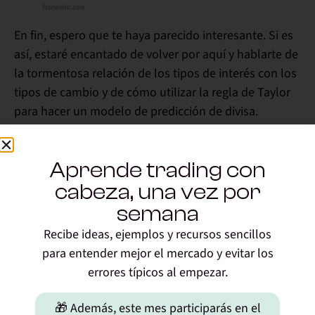
En fin, espero que te haya parecido interesante. Si es
así, estaré encantado de volver por aquí y hablarte de
la tormentosa relación de los tipos de interés con los
tipos de cambio y de cómo utilizar la regla de Taylor
para hacer un modelo de predicción de divisa.
¡Espero tus comentarios!
Aprende trading con
cabeza, una vez por
Comparte este articulo
!
semana
Recibe ideas, ejemplos y recursos sencillos
para entender mejor el mercado y evitar los
Uxío Fraga
errores típicos al empezar.
Trader, formador de traders, ingeniero y
emprendedor. Fundador de Novatos
🎁 Además, este mes participarás en el
Trading Club (Escuela Profesional de