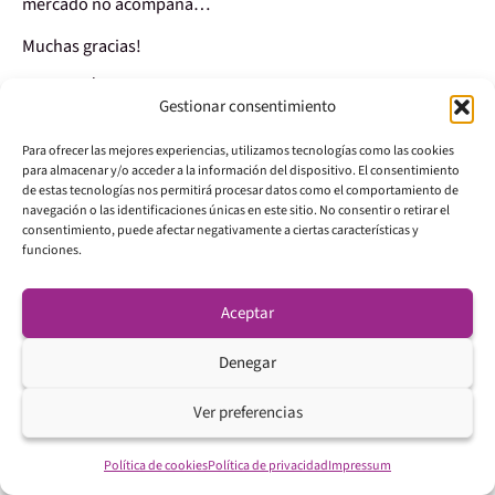
mercado no acompaña…
Muchas gracias!
Responder
Gestionar consentimiento
Para ofrecer las mejores experiencias, utilizamos tecnologías como las cookies
26/01/2016 a las 20:57
para almacenar y/o acceder a la información del dispositivo. El consentimiento
Sergio
dice:
de estas tecnologías nos permitirá procesar datos como el comportamiento de
navegación o las identificaciones únicas en este sitio. No consentir o retirar el
consentimiento, puede afectar negativamente a ciertas características y
Gracias, por la claridad de tus análisis.
funciones.
Un saludo
Responder
Aceptar
Denegar
26/01/2016 a las 21:43
adrian
dice:
Ver preferencias
te llevo siguiendo un año y muchos artículos
Política de cookies
Política de privacidad
Impressum
esclarecedores,pero este me lo guardo en favoritos.sencillo