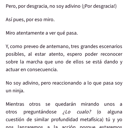
Pero, por desgracia,
no soy adivino
(¡Por desgracia!)
Así pues, por eso
miro
.
Miro
atentamente
a ver
qué pasa
.
Y, como
preveo
de antemano,
tres
grandes
escenarios
posibles, al estar
atento
, espero poder
reconocer
sobre la marcha
que uno de ellos se está dando y
actuar en consecuencia
.
No
soy
adivino
, pero
reaccionando
a lo que pasa soy
un ninja.
Mientras
otros se quedarán mirando
unos a
otros preguntándose
¿Lo cualo?
(o alguna
cuestión de similar profundidad metafísica)
tú y yo
nos lanzaremos a la acción
porque estaremos