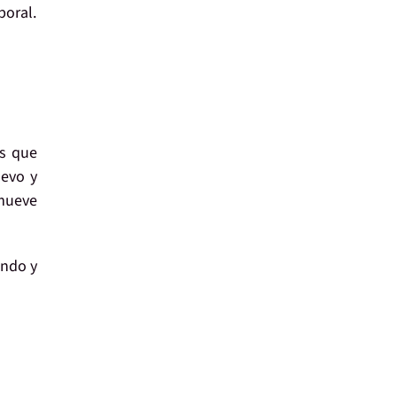
poral.
es que
evo y
mueve
ando y