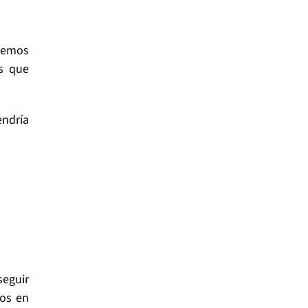
odemos
as que
endría
seguir
nos en