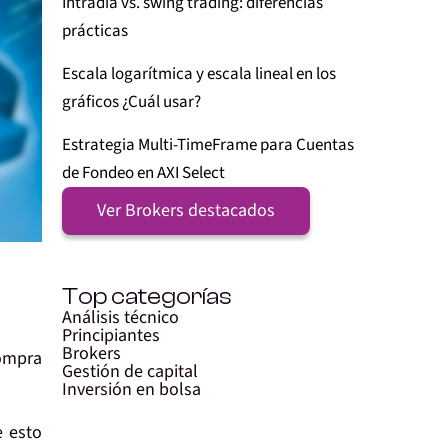
Intradía vs. swing trading: diferencias
prácticas
Escala logarítmica y escala lineal en los
gráficos ¿Cuál usar?
Estrategia Multi-TimeFrame para Cuentas
de Fondeo en AXI Select
Ver Brokers destacados
Top categorías
Análisis técnico
Principiantes
Brokers
compra
Gestión de capital
Inversión en bolsa
 esto