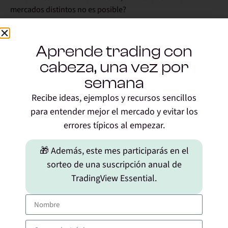
mercados distintos no es posible?
Responder
Aprende trading con
cabeza, una vez por
15/09/2021 a las
Jorge - Escuela Profesional de
09:05
semana
Traders
dice:
Recibe ideas, ejemplos y recursos sencillos
@Alem Buenas Alem. Tienes que buscar un bróker que te
para entender mejor el mercado y evitar los
permita comprar acciones OTC (no todos tienen esta
errores típicos al empezar.
opción). Te recomiendo que eches un vistazo a nuestra lista
de brokers
🎁 Además, este mes participarás en el
https://www.novatostradingclub.com/broker-
(
sorteo de una suscripción anual de
recomendado/
)
TradingView Essential.
Responder
15/09/2021 a las
Jorge - Escuela Profesional de