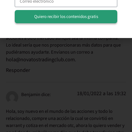
09:07
Traders
dice:
@René No sé si te he entendido bien René. Por lo que
Quiero recibir los contenidos gratis
comentas, tu acción cotiza en ambos mercados pero a
Alternative:
precios diferentes. En principio no podrás convertir esas
acciones a otro mercado aunque sea la misma compañía.
Lo ideal sería que nos proporcionaras más datos para que
pudiéramos ayudarte. Envíanos un correo a
hola@novatostradingclub.com
.
Responder
18/01/2022 a las 19:32
Benjamin
dice:
Hola, soy nuevo en el mundo de las acciones y todo lo
relacionado, compre una acción la cual se convirtió en
warrant y cotiza en el mercado otc, ahora lo quiero vender y