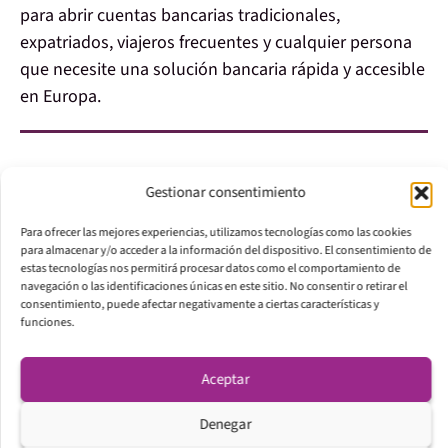
para abrir cuentas bancarias tradicionales,
expatriados, viajeros frecuentes y cualquier persona
que necesite una solución bancaria rápida y accesible
en Europa.
Gestionar consentimiento
Para ofrecer las mejores experiencias, utilizamos tecnologías como las cookies
para almacenar y/o acceder a la información del dispositivo. El consentimiento de
estas tecnologías nos permitirá procesar datos como el comportamiento de
navegación o las identificaciones únicas en este sitio. No consentir o retirar el
consentimiento, puede afectar negativamente a ciertas características y
funciones.
Aceptar
5. N26:
Denegar