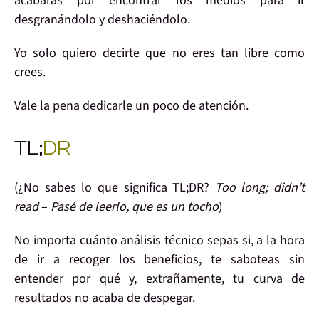
a
cabarás por encontrar los medios
para ir
desgranándolo y deshaciéndolo.
Yo solo quiero decirte que
no eres tan libre como
crees
.
Vale la pena
dedicarle un poco de
atención
.
TL;
DR
(¿No sabes lo que significa TL;DR?
Too long; didn’t
read
–
Pasé de leerlo, que es un tocho
)
No importa cuánto
análisis técnico sepas si, a la hora
de ir a recoger los beneficios,
te saboteas
sin
entender por qué y, extrañamente, tu curva de
resultados no acaba de despegar.