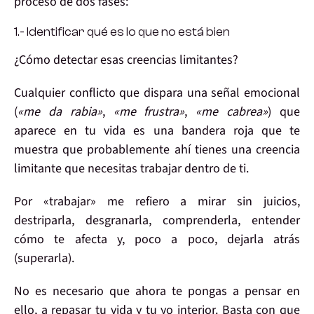
proceso de
dos fases:
1.- Identificar qué es lo que no está bien
¿Cómo
detectar
esas creencias limitantes?
Cualquier conflicto que dispara una
señal emocional
(
«me da rabia»
,
«me frustra»
,
«me cabrea»
) que
aparece en tu vida es una
bandera roja
que te
muestra que probablemente ahí tienes una
creencia
limitant
e que necesitas
trabajar
dentro de ti.
Por «trabajar» me refiero a mirar sin juicios,
destriparla,
desgranarla
, comprenderla,
entender
cómo te afecta y, poco a poco, dejarla atrás
(
superarla
).
No es necesario que ahora te pongas a pensar en
ello, a repasar tu vida y tu yo interior.
Basta con que