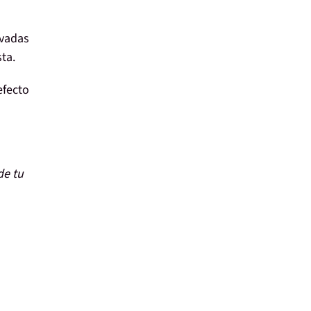
ivadas
ta.
efecto
de tu