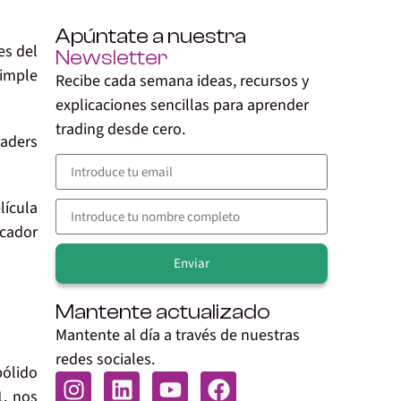
Apúntate a nuestra
es del
Newsletter
simple
Recibe cada semana ideas, recursos y
explicaciones sencillas para aprender
trading desde cero.
aders
ícula
icador
Enviar
Alternative:
Mantente actualizado
Mantente al día a través de nuestras
redes sociales.
ólido
1, nos