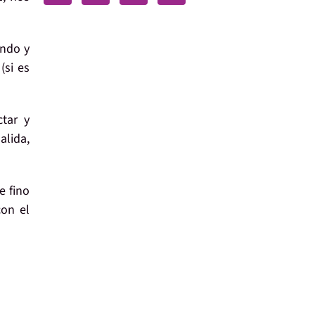
endo y
(si es
tar y
alida,
e fino
con el