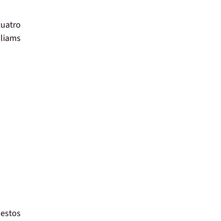
cuatro
lliams
 estos