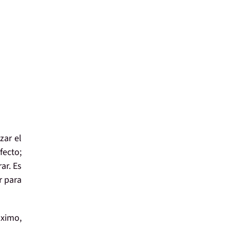
zar el
fecto;
ar. Es
r para
óximo,