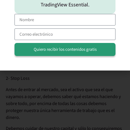
TradingView Essential.
que requiere de muchos conocimientos y experiencia, ya
que también está expuesto a muchos factores macro que
hacen que las cotizaciones se tambaleen a mucha velocidad.
Sentimos que tu experiencia operando el par GBPUSD haya
sido tan fugaz y negativa.
Hay dos normas fundamentales que hay que seguir antes de
Quiero recibir los contenidos gratis
operar en algún mercado regulado:
Alternative:
1- Conocimientos
2- Stop Loss
Antes de entrar al mercado, sea el activo que sea el que
vayamos a operar, debemos saber qué estamos haciendo y
sobre todo, por encima de todas las cosas debemos
proteger nuestra única herramienta de trabajo que es el
dinero.
Debemos cuidar de nuestro capital y sólo lo conseguiremos