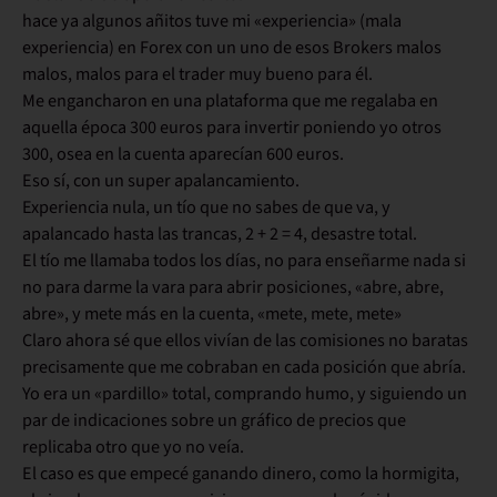
hace ya algunos añitos tuve mi «experiencia» (mala
experiencia) en Forex con un uno de esos Brokers malos
malos, malos para el trader muy bueno para él.
Me engancharon en una plataforma que me regalaba en
aquella época 300 euros para invertir poniendo yo otros
300, osea en la cuenta aparecían 600 euros.
Eso sí, con un super apalancamiento.
Experiencia nula, un tío que no sabes de que va, y
apalancado hasta las trancas, 2 + 2 = 4, desastre total.
El tío me llamaba todos los días, no para enseñarme nada si
no para darme la vara para abrir posiciones, «abre, abre,
abre», y mete más en la cuenta, «mete, mete, mete»
Claro ahora sé que ellos vivían de las comisiones no baratas
precisamente que me cobraban en cada posición que abría.
Yo era un «pardillo» total, comprando humo, y siguiendo un
par de indicaciones sobre un gráfico de precios que
replicaba otro que yo no veía.
El caso es que empecé ganando dinero, como la hormigita,