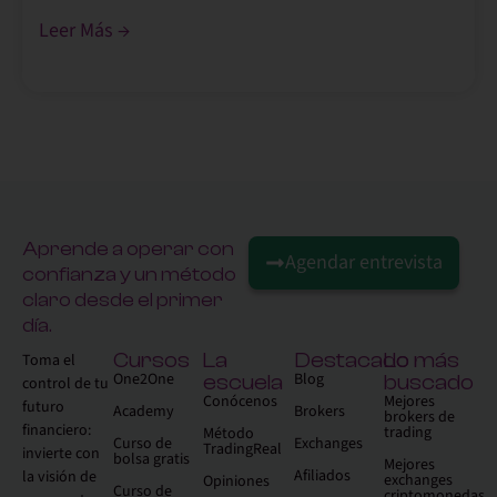
Leer Más →
Aprende a operar con
Agendar entrevista
confianza y un método
claro desde el primer
día.
Cursos
La
Destacado
Lo más
Toma el
One2One
Blog
escuela
buscado
control de tu
Conócenos
Mejores
futuro
Academy
Brokers
brokers de
financiero:
trading
Método
Curso de
Exchanges
TradingReal
invierte con
bolsa gratis
Mejores
Afiliados
la visión de
exchanges
Opiniones
Curso de
criptomonedas