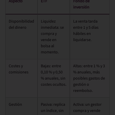
Aspecto
ETF
Fondo de
inversión
Disponibilidad
Liquidez
La venta tarda
del dinero
inmediata
: se
entre 1 y 5 días
compra y
hábiles en
vende en
liquidarse.
bolsa al
momento.
Costes y
Bajas:
entre
Altas:
entre 1 % y 3
comisiones
0,10 % y 0,50
% anuales, más
% anuales, sin
posibles gastos de
costes ocultos.
gestión o
reembolso.
Gestión
Pasiva:
replica
Activa:
un gestor
un índice, sin
compra y vende