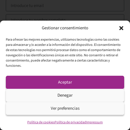
Gestionar consentimiento
Enviar
Para ofrecer las mejores experiencias, utilizamos tecnologías como las cookies
Alternative:
para almacenar y/o acceder a la información del dispositivo. El consentimiento
Mantente actualizado
de estas tecnologías nos permitirá procesar datos como el comportamiento de
navegación o las identificaciones únicas en este sitio. No consentir o retirar el
Mantente al día a través de nuestras redes sociales.
consentimiento, puede afectar negativamente a ciertas características y
funciones.
Aceptar
Denegar
Ver preferencias
Política de cookies
Política de privacidad
Impressum
NO PIERDAS MÁS EL TIEMPO