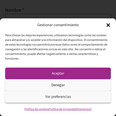
Nombre
*
Gestionar consentimiento
Correo electrónico
*
Para ofrecer las mejores experiencias, utilizamos tecnologías como las cookies
para almacenar y/o acceder a la información del dispositivo. El consentimiento
de estas tecnologías nos permitirá procesar datos como el comportamiento de
navegación o las identificaciones únicas en este sitio. No consentir o retirar el
consentimiento, puede afectar negativamente a ciertas características y
Guarda mi nombre, correo electrónico y web en este
funciones.
navegador para la próxima vez que comente.
Aceptar
Denegar
Alternative:
Ver preferencias
Top artículos
Análisis técnico SP500 hoy: previsión, soportes y
Política de cookies
Política de privacidad
Impressum
resistencias