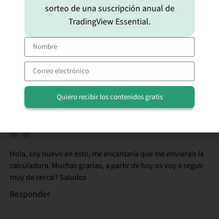
sorteo de una suscripción anual de
TradingView Essential.
Hola creo que faltan algunos conceptos para cerrar la idea
que tengo dando vuelta en la cabeza desde hace días
quisiera ver esas calculadoras si es posible, gracias y tratare
de aportar con mis conclusiones.
Saludos
Responder
Quiero recibir los contenidos gratis
Alternative:
05/01/2016 a las 20:41
Juan
dice:
Hola, soy nuevo en esto, me encantaría que me enviarais la
calculadora. Muchas gracias, a partir de hoy os voy a seguir
muy de cerca!! Saludos
Responder