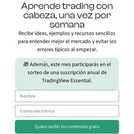
Aprende trading con
Deja una respuesta
cabeza, una vez por
Tu dirección de correo electrónico no será publicada.
semana
Los campos obligatorios están marcados con
*
Recibe ideas, ejemplos y recursos sencillos
Comentario
*
para entender mejor el mercado y evitar los
errores típicos al empezar.
🎁 Además, este mes participarás en el
sorteo de una suscripción anual de
TradingView Essential.
Nombre
*
Quiero recibir los contenidos gratis