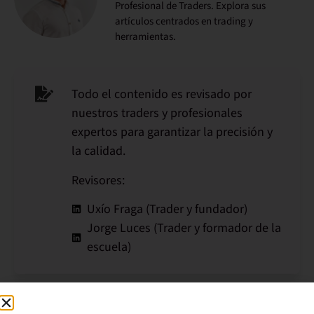
Profesional de Traders. Explora sus
artículos centrados en trading y
herramientas.
Todo el contenido es revisado por
nuestros traders y profesionales
expertos para garantizar la precisión y
la calidad.
Revisores:
Uxío Fraga (Trader y fundador)
Jorge Luces (Trader y formador de la
escuela)