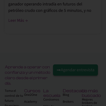
ganador operando intradía en futuros del
petróleo crudo con gráficos de 5 minutos, y no
Leer Más →
Aprende a operar con
Agendar entrevista
confianza y un método
claro desde el primer
día.
Cursos
La
Destacado
Lo más
Toma el
One2One
Blog
escuela
buscado
control de tu
Conócenos
Mejores
futuro
Academy
Brokers
brokers de
financiero: